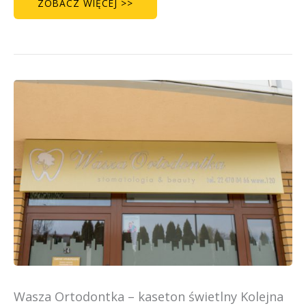
ZOBACZ WIĘCEJ >>
ORTODONCJA
–
NOWOURSYNOWSKA
–
KASETON
REKLAMOWY
Wasza Ortodontka – kaseton świetlny Kolejna