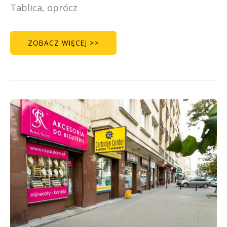
Tablica, oprócz
ZOBACZ WIĘCEJ >>
ROYAL
STONE
–
SKLEP
Z
KORALIKAMI