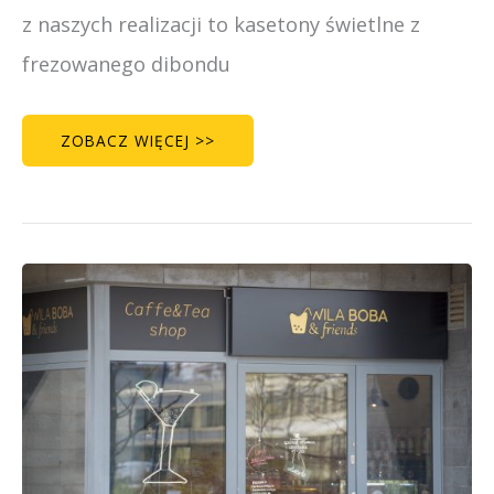
z naszych realizacji to kasetony świetlne z
frezowanego dibondu
ZOBACZ WIĘCEJ >>
WILA
BOBA
–
KAWIARNIA
NA
WILANOWIE