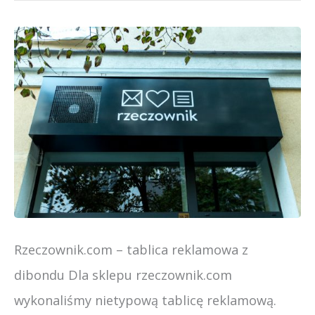
RZECZOWNIK.COM
–
SKLEP
PRZY
UL.
POZNAŃSKIEJ
Rzeczownik.com – tablica reklamowa z
dibondu Dla sklepu rzeczownik.com
wykonaliśmy nietypową tablicę reklamową.