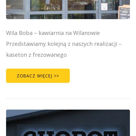
Wila Boba – kawiarnia na Wilanowie
Przedstawiamy kolejną z naszych realizacji –
kaseton z frezowanego
ZOBACZ WIĘCEJ >>
CHOBOT
MEAT
–
LITERY
3D
NA
PODKONSTRUKCJI