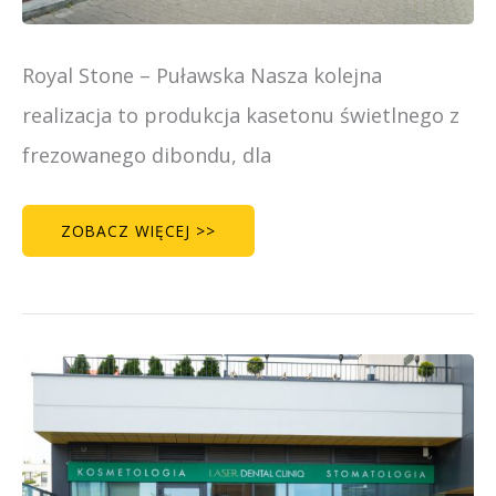
Royal Stone – Puławska Nasza kolejna
realizacja to produkcja kasetonu świetlnego z
frezowanego dibondu, dla
ZOBACZ WIĘCEJ >>
LASER
DENTAL
CLINIQ
–
GŁĘBOCKA